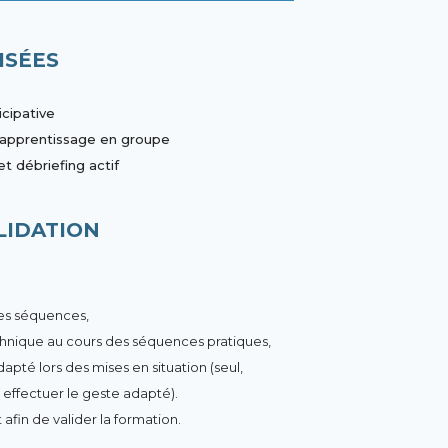
ISÉES
icipative
d’apprentissage en groupe
et débriefing actif
LIDATION
des séquences,
hnique au cours des séquences pratiques,
té lors des mises en situation (seul,
 effectuer le geste adapté).
 afin de valider la formation.