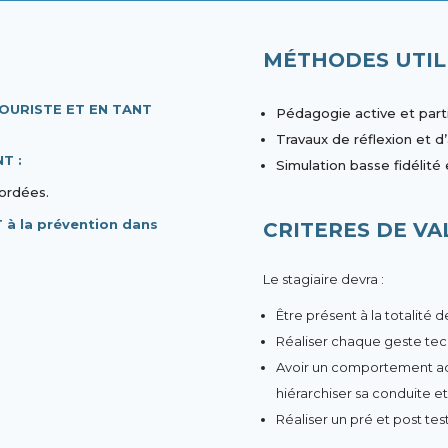
MÉTHODES UTIL
COURISTE ET EN TANT
Pédagogie active et part
Travaux de réflexion et 
T :
Simulation basse fidélité 
bordées.
 à la prévention dans
CRITERES DE VA
Le stagiaire devra :
Être présent à la totalité 
Réaliser chaque geste tec
Avoir un comportement adap
hiérarchiser sa conduite et
Réaliser un pré et post test