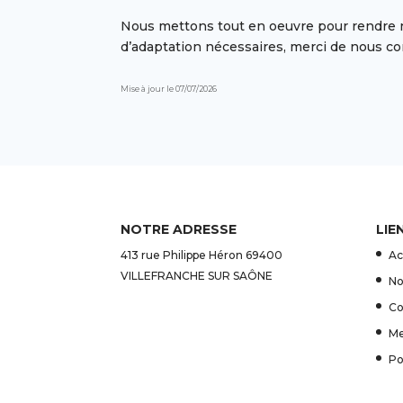
Nous mettons tout en oeuvre pour rendre no
d’adaptation nécessaires, merci de nous co
Mise à jour le 07/07/2026
NOTRE ADRESSE
LIE
413 rue Philippe Héron 69400
Ac
VILLEFRANCHE SUR SAÔNE
No
Co
Me
Po